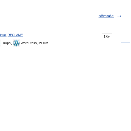
nômade
ique
,
RÉCLAME
18+
Drupal,
WordPress, MODx.