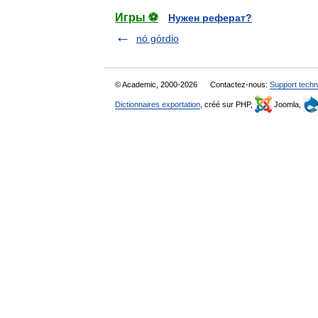
Игры ⚽
Нужен реферат?
nó górdio
© Academic, 2000-2026
Contactez-nous:
Support techn
Dictionnaires exportation
, créé sur PHP,
Joomla,