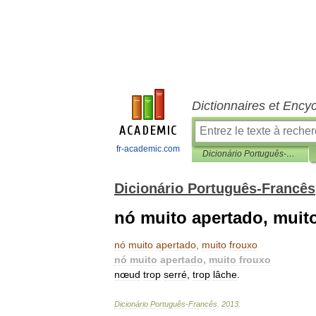
Dictionnaires et Ency
fr-academic.com
Dicionário Português-Francês
Dicionário Português-Francês
nó muito apertado, muit
nó
muito
apertado
,
muito
frouxo
nó
muito
apertado
,
muito
frouxo
nœud
trop
serré
,
trop
lâche
.
Dicionário
Português
-
Francês
.
2013
.