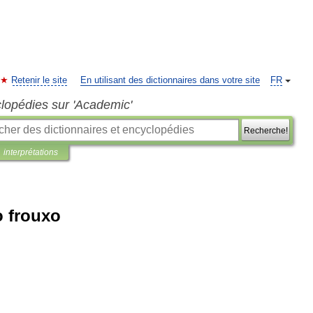
Retenir le site
En utilisant des dictionnaires dans votre site
FR
clopédies sur 'Academic'
Recherche!
interprétations
o frouxo